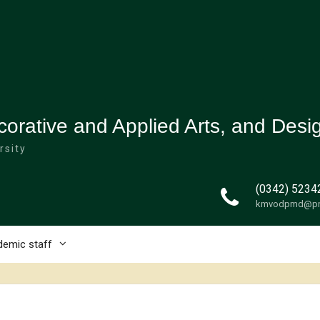
corative and Applied Arts, and Des
rsity
(0342) 5234
kmvodpmd@pn
emic staff