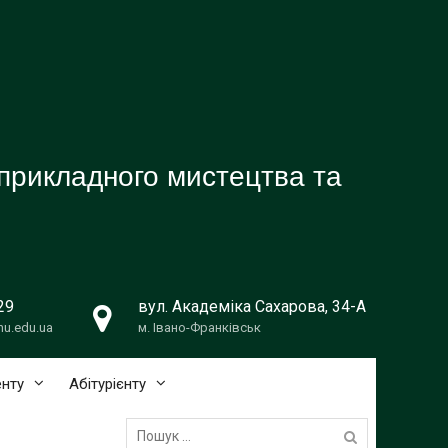
прикладного мистецтва та
29
вул. Академіка Сахарова, 34-А
u.edu.ua
м. Івано-Франківськ
нту
Абітурієнту
Пошук: