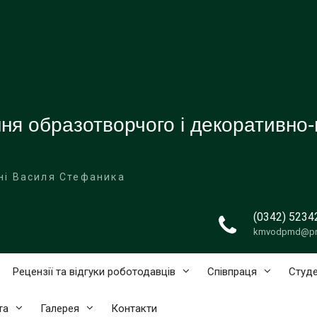
я образотворчого і декоративно-
ні Василя Стефаника
(0342) 5234
kmvodpmd@pn
Рецензії та відгуки роботодавців
Співпраця
Студе
та
Галерея
Контакти