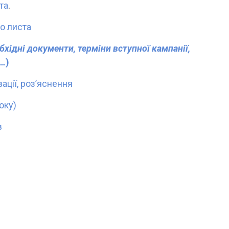
та
.
о листа
бхідні документи, терміни вступної кампанії,
а…
)
ації, роз’яснення
оку)
в