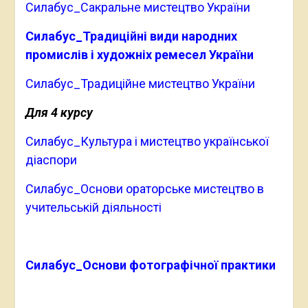
Силабус_Сакральне мистецтво України
Силабус_Традиційні види народних
промислів і художніх ремесел України
Силабус_Традиційне мистецтво України
Для 4 курсу
Силабус_Культура і мистецтво української
діаспори
Силабус_Основи ораторське мистецтво в
учительській діяльності
Силабус_Основи фотографічної практики