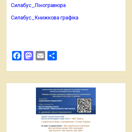
Силабус_Ліногравюра
Силабус_Книжкова графіка
Facebook
Mastodon
Email
Поділитися