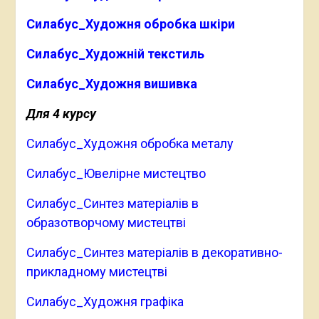
Силабус_Художня обробка шкіри
Силабус_Художній текстиль
Силабус_Художня вишивка
Для 4 курсу
Силабус_Художня обробка металу
Силабус_Ювелірне мистецтво
Силабус_Синтез матеріалів в
образотворчому мистецтві
Силабус_Синтез матеріалів в декоративно-
прикладному мистецтві
Силабус_Художня графіка