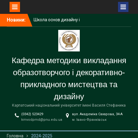
Перейти
Новини:
Школа основ дизайну і
до
художньої графіки при
вмісту
УОДі як простір творчого
розвитку дітей.
Кафедральні огляди
Підсумкова атестація
Кафедра методики викладання
(комплексний екзамен)
студентів першого
образотворчого і декоративно-
(бакалаврського) рівня
вищої освіти
прикладного мистецтва та
дизайну
Карпатський національний університет імені Василя Стефаника
(0342) 523429
вул. Академіка Сахарова, 34-А
kmvodpmd@pnu.edu.ua
м. Івано-Франківськ
Головна
2024-2025