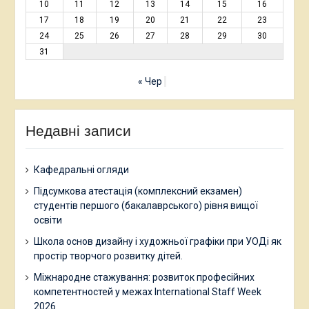
10
11
12
13
14
15
16
17
18
19
20
21
22
23
24
25
26
27
28
29
30
31
« Чер
Недавні записи
Кафедральні огляди
Підсумкова атестація (комплексний екзамен)
студентів першого (бакалаврського) рівня вищої
освіти
Школа основ дизайну і художньої графіки при УОДі як
простір творчого розвитку дітей.
Міжнародне стажування: розвиток професійних
компетентностей у межах International Staff Week
2026