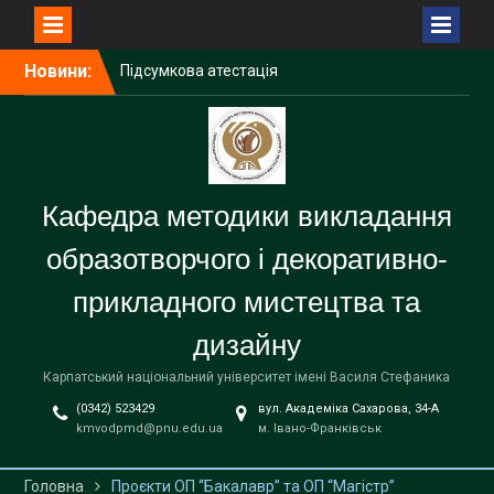
Перейти
Новини:
Підсумкова атестація
до
(комплексний екзамен)
вмісту
студентів першого
(бакалаврського) рівня
вищої освіти
Школа основ дизайну і
Кафедра методики викладання
художньої графіки при
УОДі як простір творчого
образотворчого і декоративно-
розвитку дітей.
Кафедральні огляди
прикладного мистецтва та
дизайну
Карпатський національний університет імені Василя Стефаника
(0342) 523429
вул. Академіка Сахарова, 34-А
kmvodpmd@pnu.edu.ua
м. Івано-Франківськ
Головна
Проєкти ОП “Бакалавр” та ОП “Магістр”