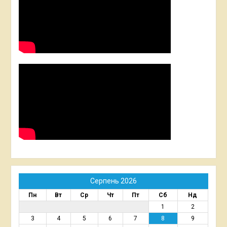
Серпень 2026
Пн
Вт
Ср
Чт
Пт
Сб
Нд
1
2
3
4
5
6
7
8
9