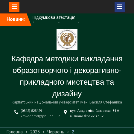
студентів першого
(бакалаврського) рівня
вищої освіти
Перейти
Новини:
Школа основ дизайну і
до
художньої графіки при
вмісту
УОДі як простір творчого
розвитку дітей.
Кафедральні огляди
Кафедра методики викладання
образотворчого і декоративно-
прикладного мистецтва та
дизайну
Карпатський національний університет імені Василя Стефаника
(0342) 523429
вул. Академіка Сахарова, 34-А
kmvodpmd@pnu.edu.ua
м. Івано-Франківськ
Головна
2025
Червень
2