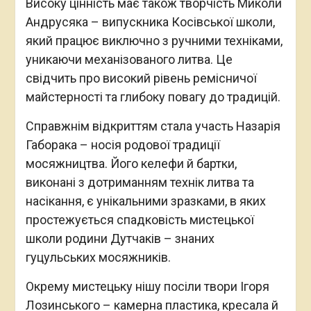
Високу цінність має також творчість Миколи
Андрусяка – випускника Косівської школи,
який працює виключно з ручними техніками,
уникаючи механізованого литва. Це
свідчить про високий рівень ремісничої
майстерності та глибоку повагу до традицій.
Справжнім відкриттям стала участь Назарія
Габорака – носія родової традиції
мосяжництва. Його келефи й бартки,
виконані з дотриманням технік литва та
насікання, є унікальними зразками, в яких
простежується спадковість мистецької
школи родини Дутчаків – знаних
гуцульських мосяжників.
Окрему мистецьку нішу посіли твори Ігоря
Лозинського – камерна пластика, кресала й