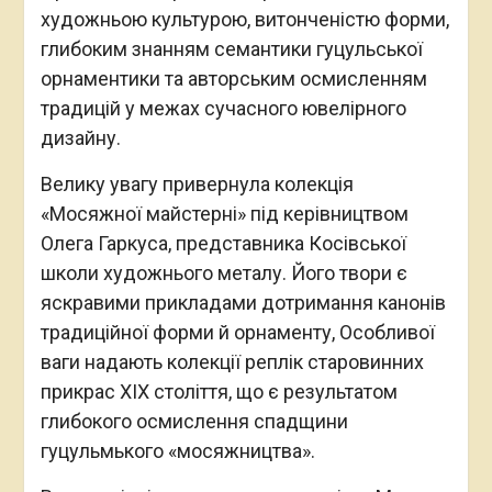
художньою культурою, витонченістю форми,
глибоким знанням семантики гуцульської
орнаментики та авторським осмисленням
традицій у межах сучасного ювелірного
дизайну.
Велику увагу привернула колекція
«Мосяжної майстерні» під керівництвом
Олега Гаркуса, представника Косівської
школи художнього металу. Його твори є
яскравими прикладами дотримання канонів
традиційної форми й орнаменту, Особливої
ваги надають колекції реплік старовинних
прикрас XIX століття, що є результатом
глибокого осмислення спадщини
гуцульмького «мосяжництва».