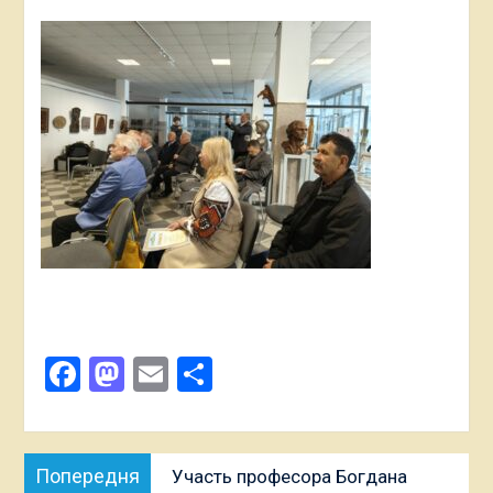
Facebook
Mastodon
Email
Поділитися
Навігація
Попередня
Попередня
Участь професора Богдана
записів
публікація: