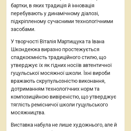
бартки, в яких традиція й інновація
перебувають у динамічному діалозі,
підкріпленому сучасними технологічними
засобами.
У творчості Віталія Мартищука та Івана
Шкондеюка виразно простежується
спадкоємність традиційного стилю, що
утверджує їх як гідних носіїв автентичної
гуцульської мосяжної школи. Їхні вироби
вражають скрупульозністю виконання,
дотриманням технологічних норм та
композиційною вивіреністю, що утверджує
тяглість ремісничої школи гуцульського
мосяжництва.
Виставка набула не лише художнього, але й