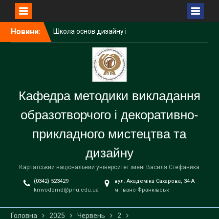
Перейти
Новини:
Школа основ дизайну і
до
художньої графіки при
вмісту
УОДі як простір творчого
розвитку дітей.
Кафедральні огляди
Підсумкова атестація
Кафедра методики викладання
(комплексний екзамен)
студентів першого
образотворчого і декоративно-
(бакалаврського) рівня
вищої освіти
прикладного мистецтва та
дизайну
Карпатський національний університет імені Василя Стефаника
(0342) 523429
вул. Академіка Сахарова, 34-А
kmvodpmd@pnu.edu.ua
м. Івано-Франківськ
Головна
2025
Червень
2